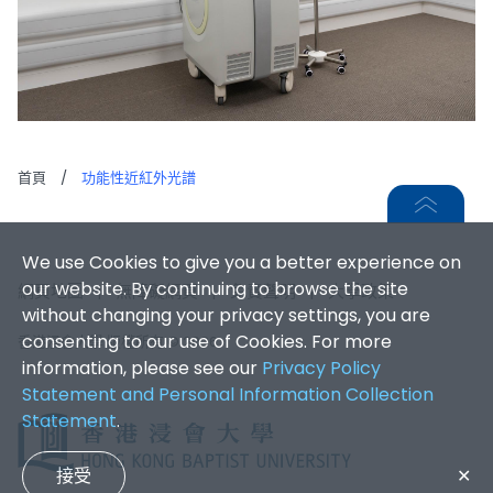
首頁
/
功能性近紅外光譜
We use Cookies to give you a better experience on
our website. By continuing to browse the site
網頁地圖
|
無障礙網頁
|
免責聲明
|
大學政策
without changing your privacy settings, you are
consenting to our use of Cookies. For more
香港浸會大學 版權所有 © 2026
information, please see our
Privacy Policy
Statement and Personal Information Collection
Statement
.
接受
✕